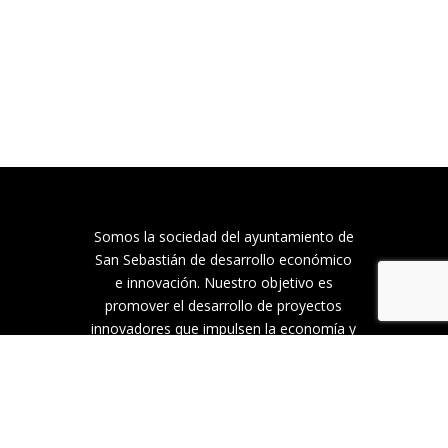
Somos la sociedad del ayuntamiento de
San Sebastián de desarrollo económico
e innovación. Nuestro objetivo es
promover el desarrollo de proyectos
innovadores que impulsen la economía y
el empleo de la ciudad, con foco en las
personas mediante un modelo
colaborativo. Llevamos más de 120 años
que San Sebastián sea una ciudad
innovadora, sostenible e inteligente que