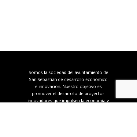
Somos la sociedad del ayuntamiento de
San Sebastián de desarrollo económico
e innovación. Nuestro objetivo es
promover el desarrollo de proyectos
innovadores que impulsen la economía y
el empleo de la ciudad, con foco en las
personas mediante un modelo
colaborativo. Llevamos más de 120 años
que San Sebastián sea una ciudad
innovadora, sostenible e inteligente que