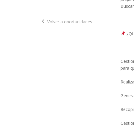
Buscam
Volver a oportunidades
 ¿Q
Gestio
para q
Realiz
Genera
Recopi
Gestion