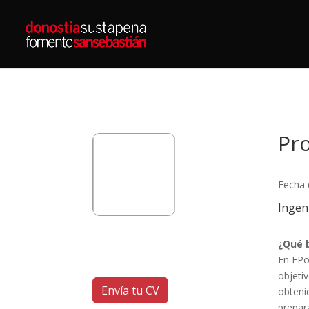
Pro
Fecha 
Ingeni
¿Qué 
En EPo
objetiv
Envía tu CV
obteni
prepar