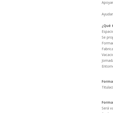
Apoyar
Ayudar
¿Qué 
Espaci
Se pro
Formar
Fabric
Vacaci
Jornada
Entorn
Forma
Forma
Será v