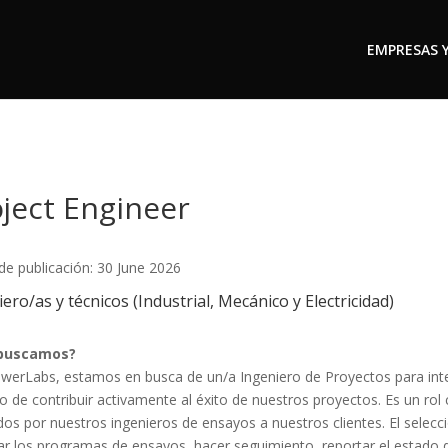
EMPRESAS 
ject Engineer
de publicación: 30 June 2026
ero/as y técnicos (Industrial, Mecánico y Electricidad)
buscamos?
werLabs, estamos en busca de un/a Ingeniero de Proyectos para inte
o de contribuir activamente al éxito de nuestros proyectos. Es un rol 
dos por nuestros ingenieros de ensayos a nuestros clientes. El selecc
ar los programas de ensayos, hacer seguimiento, reportar el estado de