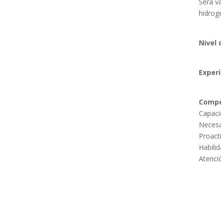
Será v
hidrog
Nivel 
Experi
Compe
Capaci
Necesar
Proacti
Habilid
Atenció