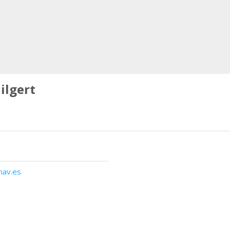
ilgert
nav.es