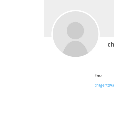
ch
Email
chilgert@u